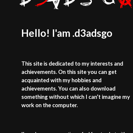
Hello! I'am .d3adsgo
This site is dedicated to my interests and
achievements. On this site you can get
acquainted with my hobbies and
achievements. You can also download
something without which I can’t imagine my
work on the computer.