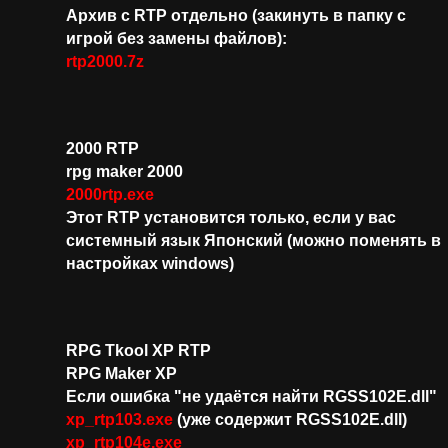
Архив с RTP отдельно (закинуть в папку с
игрой без замены файлов):
rtp2000.7z
2000 RTP
rpg maker 2000
2000rtp.exe
Этот RTP установится только, если у вас
системный язык Японский (можно поменять в
настройках windows)
RPG Tkool XP RTP
RPG Maker XP
Если ошибка "не удаётся найти RGSS102E.dll"
xp_rtp103.exe
(уже содержит RGSS102E.dll)
xp_rtp104e.exe