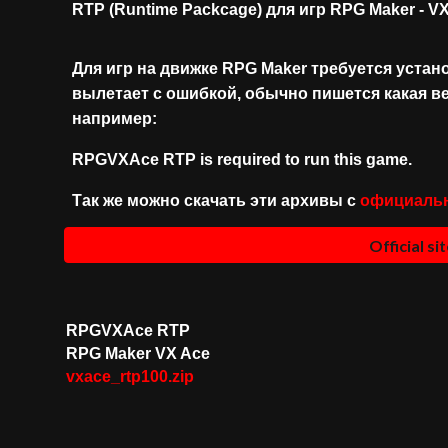
RTP (Runtime Packcage) для игр RPG Maker - VX 
Для игр на движке RPG Maker требуется устано
вылетает с ошибкой, обычно пишется какая ве
например:
RPGVXAce RTP is required to run this game.
Так же можно скачать эти архивы с
официальн
Official si
RPGVXAce RTP
RPG Maker VX Ace
vxace_rtp100.zip