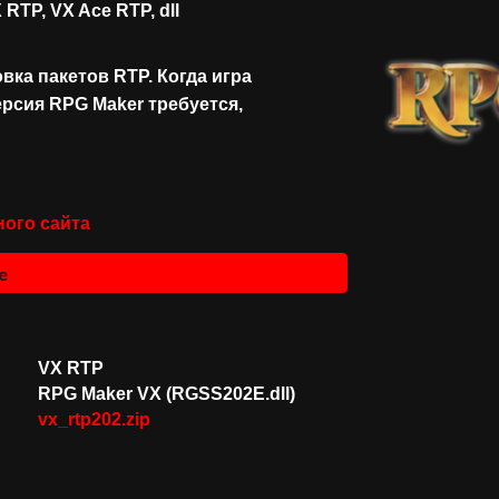
RTP, VX Ace RTP, dll
вка пакетов RTP. Когда игра
рсия RPG Maker требуется,
ого сайта
te
VX RTP
RPG Maker VX (RGSS202E.dll)
vx_rtp202.zip